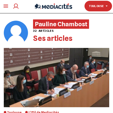
TOULOUSE
TOULOUSE
Pauline Chambost
32 ARTICLES
Ses articles
Toulouse
L'Œil de Mediacités