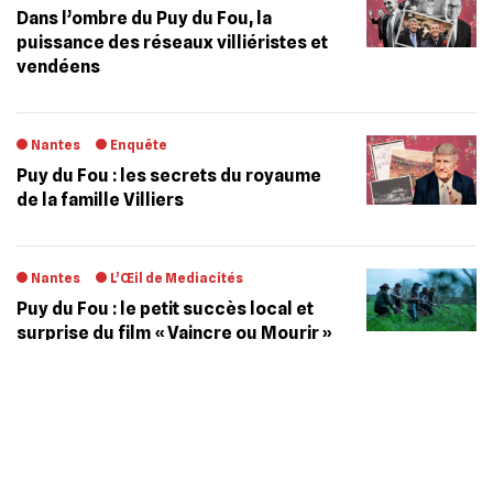
Dans l’ombre du Puy du Fou, la
puissance des réseaux villiéristes et
vendéens
Nantes
Enquête
Puy du Fou : les secrets du royaume
de la famille Villiers
Nantes
L’Œil de Mediacités
Puy du Fou : le petit succès local et
surprise du film « Vaincre ou Mourir »
Nantes
L’Œil de Mediacités
La généreuse subvention de la Région
Pays de la Loire au premier film du Puy
du Fou