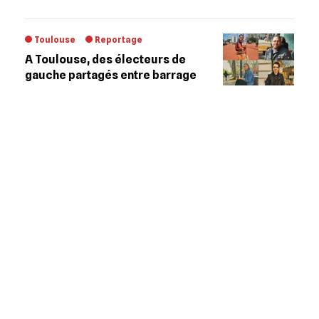
Toulouse
Reportage
A Toulouse, des électeurs de
gauche partagés entre barrage
contre l’extrême droite et vote
anti‐Macron
Toulouse
Décryptage
Enquête
Présidentielle 2022 : L’extrême‐
droite en embuscade aux marges
de Toulouse
Toulouse
Reportage
Présidentielle 2022 : A Colomiers,
des électeurs entre « ras‐le‐bol »